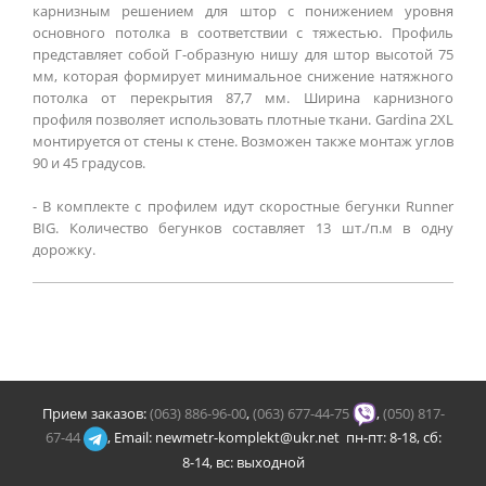
карнизным решением для штор с понижением уровня
основного потолка в соответствии с тяжестью. Профиль
представляет собой Г-образную нишу для штор высотой 75
мм, которая формирует минимальное снижение натяжного
потолка от перекрытия 87,7 мм. Ширина карнизного
профиля позволяет использовать плотные ткани. Gardina 2XL
монтируется от стены к стене. Возможен также монтаж углов
90 и 45 градусов.
- В комплекте с профилем идут скоростные бегунки Runner
BIG. Количество бегунков составляет 13 шт./п.м в одну
дорожку.
Прием заказов:
(063) 886-96-00
,
(063) 677-44-75
,
(050) 817-
67-44
, Email: newmetr-komplekt@ukr.net пн-пт: 8-18, сб:
8-14, вс: выходной