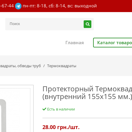
7-67-44
пн-пт: 8-18, сб: 8-14, вс: выходной
Главная
Каталог товар
вадраты, обводы труб
Термоквадраты
Протекторный Термоквад
(внутренний 155х155 мм.
Есть в наличии
28.00
грн./шт.