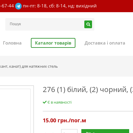
7-67-44
пн-пт: 8-18, сб: 8-14, нд: вихідний
Головна
Каталог товарів
Доставка і оплата
ант, канат) для натяжних стель
276 (1) білий, (2) чорний, 
Є в наявності
15.00
грн./пог.м