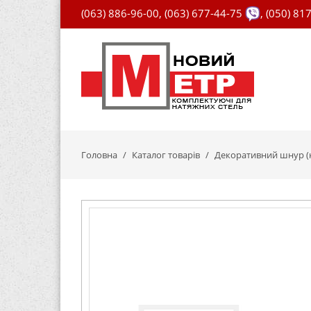
(063) 886-96-00
,
(063) 677-44-75
,
(050) 81
Головна
Каталог товарів
Декоративний шнур (к