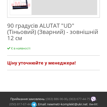
90 градусів ALUTAT "UD"
(Тіньовий) (Зварний) - зовнішній
12 см
Є в наявності
Ціну уточнюйте у менеджера!
Приймання замовлень:
(063) 886-96-00
,
(063) 677-44-75
,
(050) 817-67-44
, Email: newmetr-komplekt@ukr.net пн-пт: