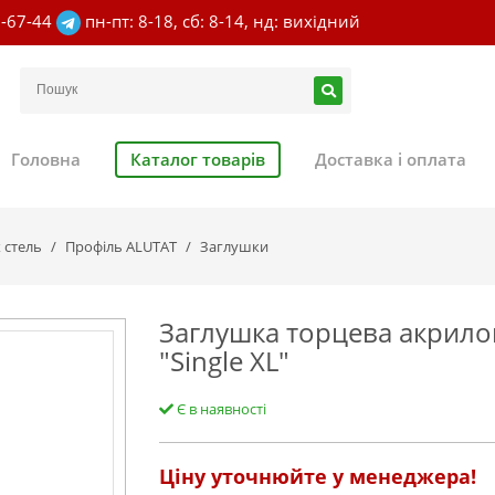
7-67-44
пн-пт: 8-18, сб: 8-14, нд: вихідний
Головна
Каталог товарів
Доставка і оплата
 стель
Профіль ALUTAT
Заглушки
Заглушка торцева акрилов
"Single XL"
Є в наявності
Ціну уточнюйте у менеджера!