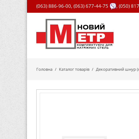
(063) 886-96-00
,
(063) 677-44-75
,
(050) 81
Головна
Каталог товарів
Декоративний шнур (к