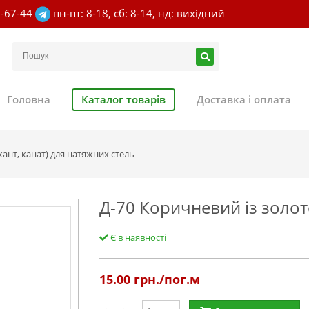
7-67-44
пн-пт: 8-18, сб: 8-14, нд: вихідний
Головна
Каталог товарів
Доставка і оплата
ант, канат) для натяжних стель
Д-70 Коричневий із золо
Є в наявності
15.00
грн./пог.м