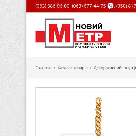
(063) 886-96-00
,
(063) 677-44-75
,
(050) 81
Головна
Каталог товарів
Декоративний шнур (к