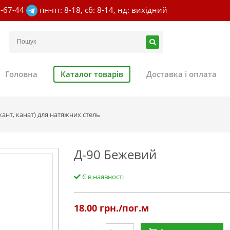
7-67-44
пн-пт: 8-18, сб: 8-14, нд: вихідний
Головна
Каталог товарів
Доставка і оплата
ант, канат) для натяжних стель
Д-90 Бежевий
Є в наявності
18.00
грн./пог.м