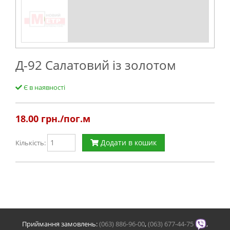
Д-92 Салатовий із золотом
Є в наявності
18.00
грн./пог.м
Додати в кошик
Кількість:
Приймання замовлень:
(063) 886-96-00
,
(063) 677-44-75
,