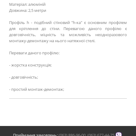
Матеріал: алюміній
Довжина: 2,5 метри
Профіль h - подібний стіновий "h-ка" є основним профілем
для кріплення до стіни. Перевагою даного профілю є
довговічність, міцність та можливість неодноразового
монтажу-демонтажу на нього натяжної стелі.
Переваги даного профілю:
- жорстка конструкція;
- довговічність;
- простий монтаж-демонтаж;
Приймання замовлень:
(063) 886-96-00
,
(063) 677-44-75
,