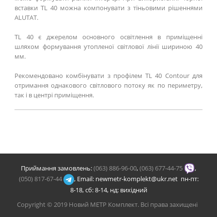
вставки TL 40 можна компонувати з тіньовими рішеннями
ALUTAT.
TL 40 є джерелом основного освітлення в приміщенні
шляхом формування утопленої світлової лінії шириною 40
мм.
Рекомендовано комбінувати з профілем TL 40 Contour для
отримання однакового світлового потоку як по периметру,
так і в центрі приміщення.
Приймання замовлень:
(063) 886-96-00
,
(063) 677-44-75
,
(050) 817-67-44
, Email: newmetr-komplekt@ukr.net пн-пт:
8-18, сб: 8-14, нд: вихідний
Copyright © 2019
Новий МЕТР Комплект
. Всі права захищені