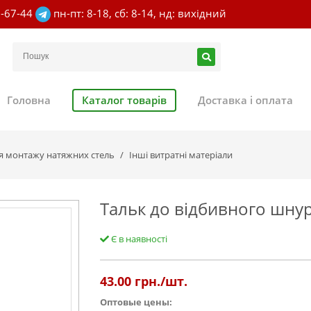
7-67-44
пн-пт: 8-18, сб: 8-14, нд: вихідний
Головна
Каталог товарів
Доставка і оплата
ля монтажу натяжних стель
Інші витратні матеріали
Тальк до відбивного шнур
Є в наявності
43.00
грн./шт.
Оптовые цены: