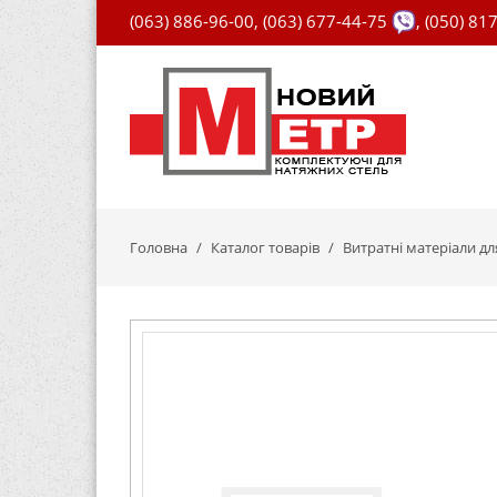
(063) 886-96-00
,
(063) 677-44-75
,
(050) 81
Головна
Каталог товарів
Витратні матеріали д