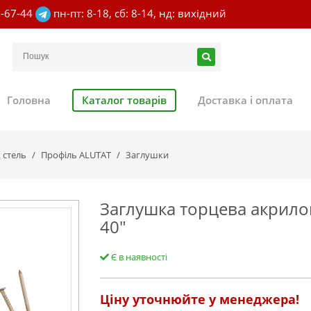
7-67-44
пн-пт: 8-18, сб: 8-14, нд: вихідний
Головна
Каталог товарів
Доставка і оплата
 стель
Профіль ALUTAT
Заглушки
Заглушка торцева акрилов
40"
Є в наявності
Ціну уточнюйте у менеджера!