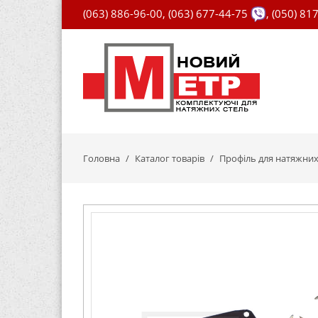
(063) 886-96-00
,
(063) 677-44-75
,
(050) 81
Головна
Каталог товарів
Профіль для натяжних