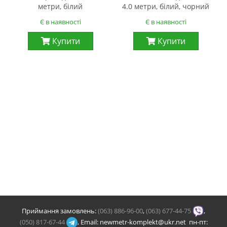
метри, білий
4.0 метри, білий, чорний
Є в наявності
Є в наявності
Купити
Купити
Приймання замовлень:
(063) 886-96-00
,
(063) 677-44-75
,
(050) 817-67-44
, Email: newmetr-komplekt@ukr.net пн-пт: